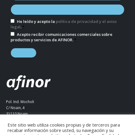
He leído y acepto la
política de privacidad y el aviso
legal
.
*
Acepto recibir comunicaciones comerciales sobre
productos y servicios de AFINOR.
*
Pol. Ind. Mocholi
C/ Noain, 4
31110 Noain
Navarra (ESPAÑA)
Este sitio web utiliza cookies propias y de terceros para
Tel. +34 948 290 387
recabar información sobre usted, su navegación y su