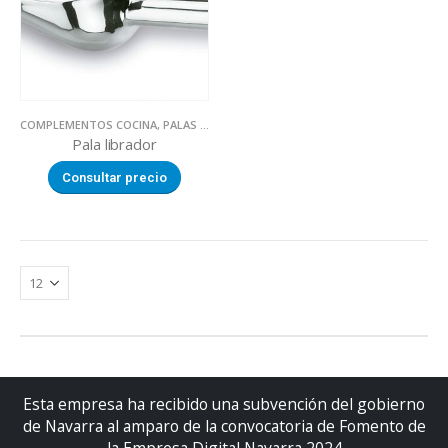
COMPLEMENTOS COCINA
,
PALAS LIBRADOR
,
UTILLAJE
Pala librador
Consultar precio
Esta empresa ha recibido una subvención del gobierno
de Navarra al amparo de la convocatoria de Fomento de
la Empresa Digital Navarra 2024