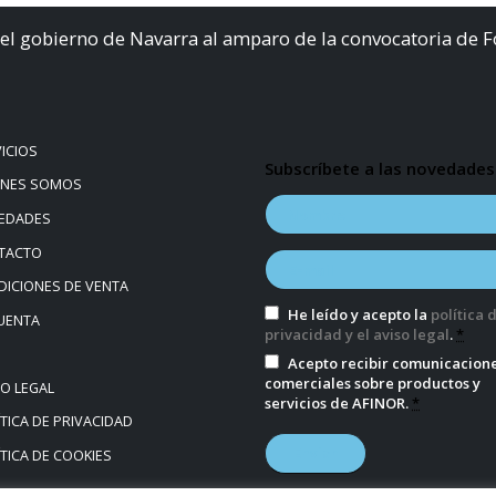
el gobierno de Navarra al amparo de la convocatoria de 
ICIOS
Subscríbete a las novedades
ÉNES SOMOS
EDADES
TACTO
ICIONES DE VENTA
He leído y acepto la
política 
UENTA
privacidad y el aviso legal
.
*
Acepto recibir comunicacion
comerciales sobre productos y
SO LEGAL
servicios de AFINOR.
*
TICA DE PRIVACIDAD
TICA DE COOKIES