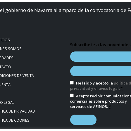
el gobierno de Navarra al amparo de la convocatoria de 
ICIOS
Subscríbete a las novedades
ÉNES SOMOS
EDADES
TACTO
ICIONES DE VENTA
He leído y acepto la
política 
UENTA
privacidad y el aviso legal
.
*
Acepto recibir comunicacion
comerciales sobre productos y
SO LEGAL
servicios de AFINOR.
*
TICA DE PRIVACIDAD
TICA DE COOKIES