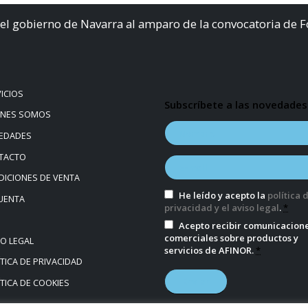
el gobierno de Navarra al amparo de la convocatoria de 
ICIOS
Subscríbete a las novedades
ÉNES SOMOS
EDADES
TACTO
ICIONES DE VENTA
He leído y acepto la
política 
UENTA
privacidad y el aviso legal
.
*
Acepto recibir comunicacion
comerciales sobre productos y
SO LEGAL
servicios de AFINOR.
*
TICA DE PRIVACIDAD
TICA DE COOKIES