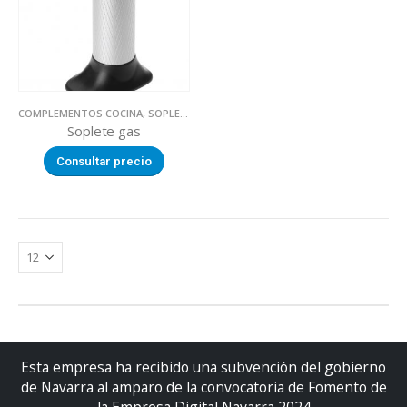
COMPLEMENTOS COCINA
,
SOPLETES
,
UTILLAJE
Soplete gas
Consultar precio
Esta empresa ha recibido una subvención del gobierno
de Navarra al amparo de la convocatoria de Fomento de
la Empresa Digital Navarra 2024