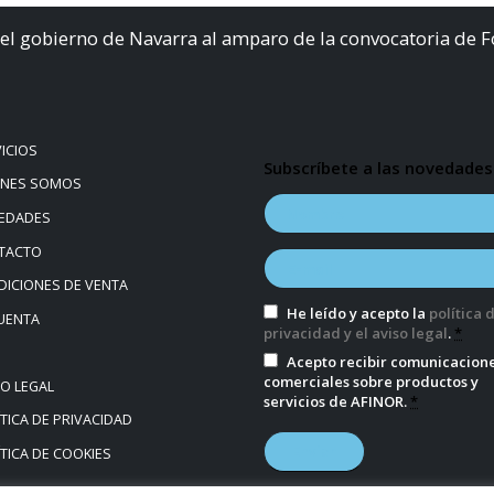
el gobierno de Navarra al amparo de la convocatoria de 
ICIOS
Subscríbete a las novedades
ÉNES SOMOS
EDADES
TACTO
ICIONES DE VENTA
He leído y acepto la
política 
UENTA
privacidad y el aviso legal
.
*
Acepto recibir comunicacion
comerciales sobre productos y
SO LEGAL
servicios de AFINOR.
*
TICA DE PRIVACIDAD
TICA DE COOKIES