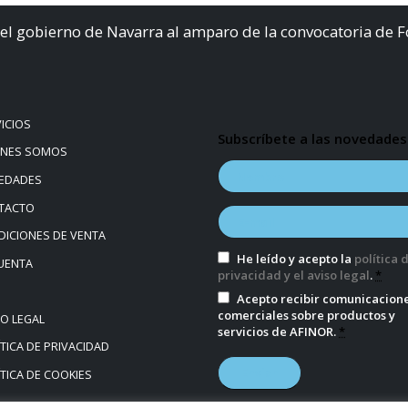
el gobierno de Navarra al amparo de la convocatoria de 
ICIOS
Subscríbete a las novedades
ÉNES SOMOS
EDADES
TACTO
ICIONES DE VENTA
He leído y acepto la
política 
UENTA
privacidad y el aviso legal
.
*
Acepto recibir comunicacion
comerciales sobre productos y
SO LEGAL
servicios de AFINOR.
*
TICA DE PRIVACIDAD
TICA DE COOKIES