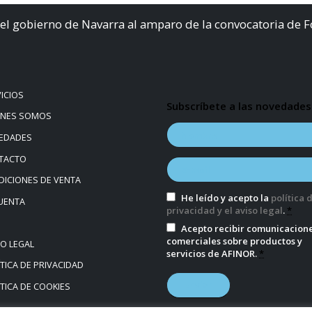
el gobierno de Navarra al amparo de la convocatoria de 
ICIOS
Subscríbete a las novedades
ÉNES SOMOS
EDADES
TACTO
ICIONES DE VENTA
He leído y acepto la
política 
UENTA
privacidad y el aviso legal
.
*
Acepto recibir comunicacion
comerciales sobre productos y
SO LEGAL
servicios de AFINOR.
*
TICA DE PRIVACIDAD
TICA DE COOKIES