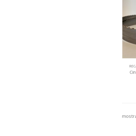
REC
Ci
mostra