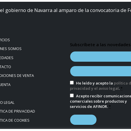
el gobierno de Navarra al amparo de la convocatoria de 
ICIOS
Subscríbete a las novedades
ÉNES SOMOS
EDADES
TACTO
ICIONES DE VENTA
He leído y acepto la
política 
UENTA
privacidad y el aviso legal
.
*
Acepto recibir comunicacion
comerciales sobre productos y
SO LEGAL
servicios de AFINOR.
*
TICA DE PRIVACIDAD
TICA DE COOKIES