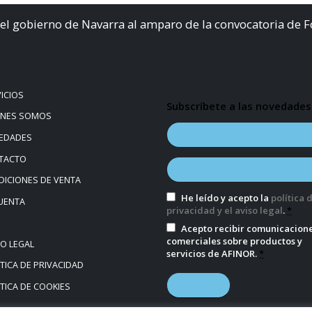
el gobierno de Navarra al amparo de la convocatoria de 
ICIOS
Subscríbete a las novedades
ÉNES SOMOS
EDADES
TACTO
ICIONES DE VENTA
He leído y acepto la
política 
UENTA
privacidad y el aviso legal
.
*
Acepto recibir comunicacion
comerciales sobre productos y
SO LEGAL
servicios de AFINOR.
*
TICA DE PRIVACIDAD
TICA DE COOKIES