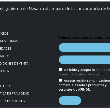
el gobierno de Navarra al amparo de la convocatoria de 
ICIOS
Subscríbete a las novedades
ÉNES SOMOS
EDADES
TACTO
ICIONES DE VENTA
He leído y acepto la
política 
UENTA
privacidad y el aviso legal
.
*
Acepto recibir comunicacion
comerciales sobre productos y
SO LEGAL
servicios de AFINOR.
*
TICA DE PRIVACIDAD
TICA DE COOKIES