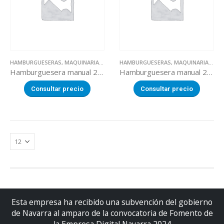
HAMBURGUESERAS
,
MAQUINARIA SECTOR ALIMENTACION
HAMBURGUESERAS
,
MAQUINARIA SECTOR ALIMENTACION
Hamburguesera manual 2 senos ø100 mm forma redonda
Hamburguesera manual 2 senos ø130 mm forma redonda
Consultar precio
Consultar precio
Esta empresa ha recibido una subvención del gobierno
de Navarra al amparo de la convocatoria de Fomento de
la Empresa Digital Navarra 2024