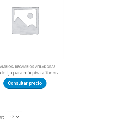
CAMBIOS
,
RECAMBIOS AFILADORAS
Banda de lija para máquina afiladora MNS630
Consultar precio
r: