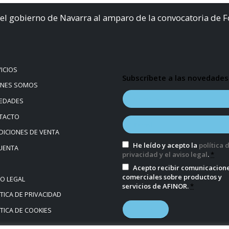
el gobierno de Navarra al amparo de la convocatoria de 
ICIOS
Subscríbete a las novedades
ÉNES SOMOS
EDADES
TACTO
ICIONES DE VENTA
He leído y acepto la
política 
UENTA
privacidad y el aviso legal
.
*
Acepto recibir comunicacion
comerciales sobre productos y
SO LEGAL
servicios de AFINOR.
*
TICA DE PRIVACIDAD
TICA DE COOKIES